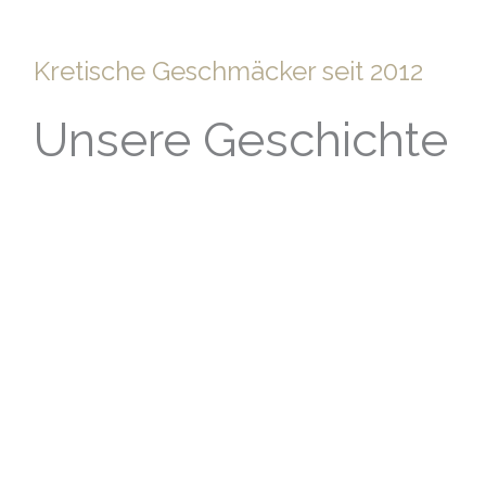
Kretische Geschmäcker seit 2012
Unsere Geschichte
Unsere Reise begann auf der wunderschönen Insel
Kreta, wo wir, Markos und Justina, uns zum ersten Mal
trafen und unsere gemeinsame Liebe zum Essen
entdeckten. Angetrieben von unserer Leidenschaft für
die authentische griechische Küche und gestützt auf
unsere umfangreiche Erfahrung in der
Lebensmittelbranche haben wir immer davon geträumt,
unser eigenes griechisches Restaurant zu eröffnen.
MEHR LESEN